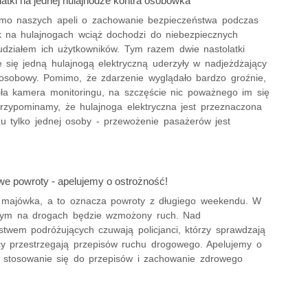
atki na jednej hulajnodze kontra osobówka
imo naszych apeli o zachowanie bezpieczeństwa podczas
k na hulajnogach wciąż dochodzi do niebezpiecznych
udziałem ich użytkowników. Tym razem dwie nastolatki
e się jedną hulajnogą elektryczną uderzyły w nadjeżdżający
sobowy. Pomimo, że zdarzenie wyglądało bardzo groźnie,
iła kamera monitoringu, na szczęście nic poważnego im się
 Przypominamy, że hulajnoga elektryczna jest przeznaczona
u tylko jednej osoby - przewożenie pasażerów jest
!
 powroty - apelujemy o ostrożność!
 majówka, a to oznacza powroty z długiego weekendu. W
tym na drogach będzie wzmożony ruch. Nad
stwem podróżujących czuwają policjanci, którzy sprawdzają
cy przestrzegają przepisów ruchu drogowego. Apelujemy o
, stosowanie się do przepisów i zachowanie zdrowego