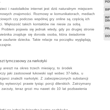
a
PO
zieci i nastolatków internet jest dziś naturalnym miejscem
BIP
 nowych znajomości. Rozmowy w komunikatorach, mediach
IN
ciowych czy podczas wspólnej gry online są częścią ich
DR
ci. Większość takich kontaktów nie niesie za sobą
PR
 Problem pojawia się jednak wtedy, gdy po drugiej stronie
wieśnika znajduje się dorosła osoba, która świadomie
DO
e zaufanie dziecka. Takie relacje na początku wyglądają
czajnie.
eszt tymczasowy za narkotyki
 areszt na okres trzech miesięcy, to środek
czy jaki zastosował łukowski sąd wobec 37-latka, u
icjanci znaleźli narkotyki. Z zabezpieczonych substancji
y wytworzyć prawie tysiąc porcji dilerskich. Zatrzymany
ł zarzuty, teraz grozi mu nawet do 10 lat pozbawienia