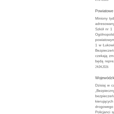
Powiatowe f
Miniony tyd
adresowany
Szkół nr 1
Ogólnopols
powiatowym
1 w Łukowi
Bezpiecze
czekają zm
będą reprez
24.04.2026
Wojewódzki
Dzisiaj w c
„Bezpieczn
bezpieczeń
kierujących
drogowego 
Policjanci 