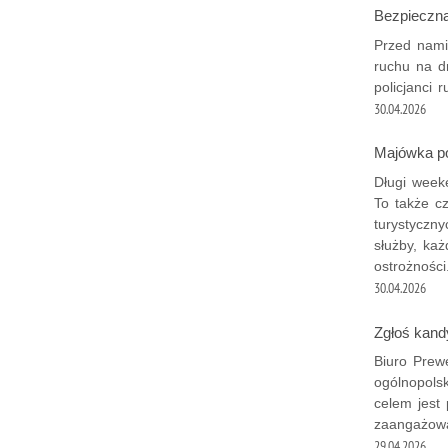
Bezpieczn
Przed nami
ruchu na d
policjanci
30.04.2026
Majówka pod
Długi week
To także c
turystyczn
służby, ka
ostrożności
30.04.2026
Zgłoś kandy
Biuro Prewe
ogólnopolsk
celem jest 
zaangażow
29.04.2026