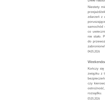
Dwie nastol
Niestety m
przejażdże
zdarzeń z 
poruszając
samochód o
co uwieczn
nie stało.
do przewoz
zabronione
04.05.2026
Weekendowe
Kończy się
związku z 
bezpieczeń
czy kierow
ostrożność
rozsądku.
03.05.2026