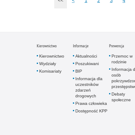
<<
<
1
2
3
4
Kierownictwo
Informacje
Prewencja
Kierownictwo
Aktualności
Przemoc w
rodzinie
Wydziały
Poszukiwani
Informacja d
Komisariaty
BIP
osób
Informacja dla
pokrzywdzo
uczestników
przestępst
zdarzeń
Debaty
drogowych
społeczne
Prawa człowieka
Dostępność KPP