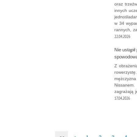
oraz trzeź
innych ucz
jednośladam
w 34 wypad
rannych, z
22.04.2026
Nie ustąpi
spowodowa
Z obrażenia
rowerzystę
mężczyzna 
Nissanem. 
zagrażają j
17.04.2026