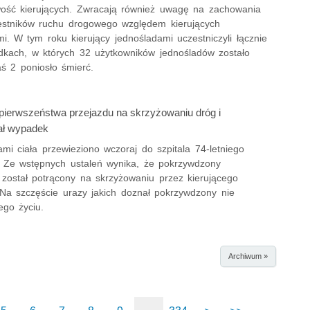
wość kierujących. Zwracają również uwagę na zachowania
estników ruchu drogowego względem kierujących
i. W tym roku kierujący jednośladami uczestniczyli łącznie
kach, w których 32 użytkowników jednośladów zostało
aś 2 poniosło śmierć.
ł pierwszeństwa przejazdu na skrzyżowaniu dróg i
ł wypadek
mi ciała przewieziono wczoraj do szpitala 74-letniego
. Ze wstępnych ustaleń wynika, że pokrzywdzony
został potrącony na skrzyżowaniu przez kierującego
Na szczęście urazy jakich doznał pokrzywdzony nie
ego życiu.
Archiwum »