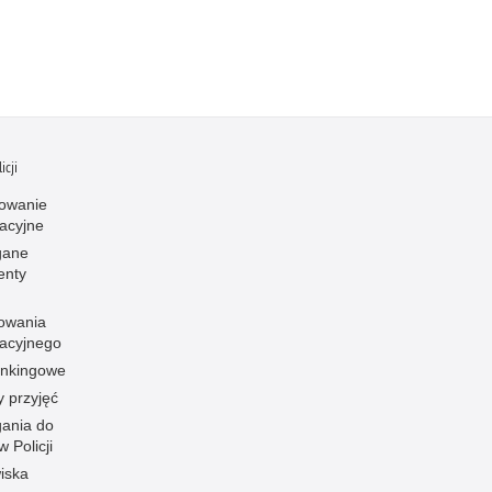
icji
owanie
kacyjne
ane
enty
owania
kacyjnego
rankingowe
y przyjęć
ania do
w Policji
iska