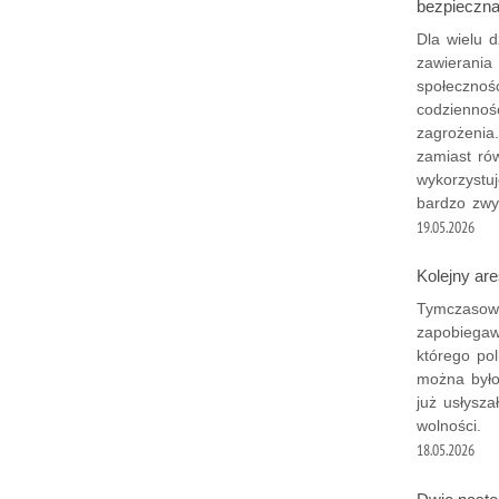
bezpieczn
Dla wielu d
zawierania
społecznoś
codziennoś
zagrożenia.
zamiast ró
wykorzystuj
bardzo zwy
19.05.2026
Kolejny ar
Tymczasowy
zapobiegaw
którego pol
można byłob
już usłysza
wolności.
18.05.2026