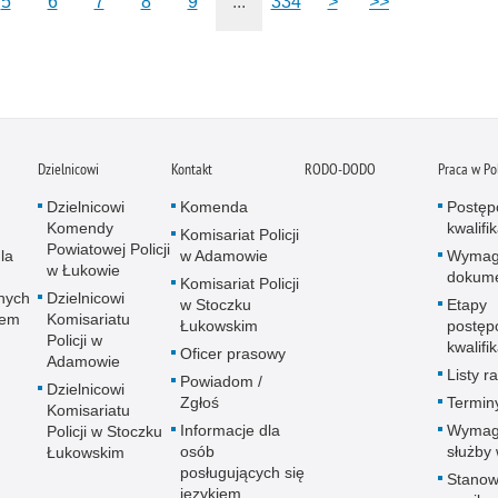
5
6
7
8
9
...
334
>
>>
Dzielnicowi
Kontakt
RODO-DODO
Praca w Pol
Dzielnicowi
Komenda
Postęp
Komendy
kwalifi
Komisariat Policji
Powiatowej Policji
la
w Adamowie
Wymag
w Łukowie
dokum
Komisariat Policji
nych
Dzielnicowi
w Stoczku
Etapy
wem
Komisariatu
Łukowskim
postęp
Policji w
kwalifi
Oficer prasowy
Adamowie
Listy 
Powiadom /
Dzielnicowi
Zgłoś
Termin
Komisariatu
Informacje dla
Wymag
Policji w Stoczku
osób
służby 
Łukowskim
posługujących się
Stanow
językiem