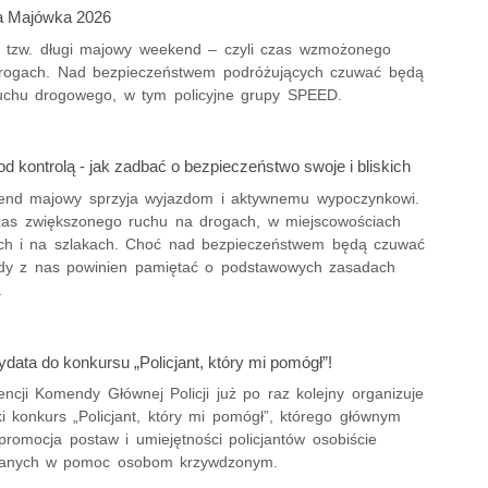
a Majówka 2026
 tzw. długi majowy weekend – czyli czas wzmożonego
rogach. Nad bezpieczeństwem podróżujących czuwać będą
 ruchu drogowego, w tym policyjne grupy SPEED.
 kontrolą - jak zadbać o bezpieczeństwo swoje i bliskich
end majowy sprzyja wyjazdom i aktywnemu wypoczynkowi.
zas zwiększonego ruchu na drogach, w miejscowościach
ych i na szlakach. Choć nad bezpieczeństwem będą czuwać
żdy z nas powinien pamiętać o podstawowych zasadach
.
data do konkursu „Policjant, który mi pomógł”!
ncji Komendy Głównej Policji już po raz kolejny organizuje
i konkurs „Policjant, który mi pomógł”, którego głównym
promocja postaw i umiejętności policjantów osobiście
anych w pomoc osobom krzywdzonym.