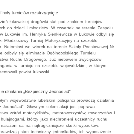
inały turniejów rozstrzygnięte
zień łukowskiej drogówki stał pod znakiem turniejów
ch do dzieci i młodzieży. W czwartek na terenie Zespołu
 w Łukowie im. Henryka Sienkiewicza w Łukowie odbył się
ki Młodzieżowy Turniej Motoryzacyjny na szczeblu
. Natomiast we wtorek na terenie Szkoły Podstawowej Nr
e odbyły się eliminacje Ogólnopolskiego Turnieju
ństwa Ruchu Drogowego. Już niebawem zwycięzców
agania w turnieju na szczeblu wojewódzkim, w którym
entowali powiat łukowski.
e działania „Bezpieczny Jednoślad”
ałym województwie lubelskim policjanci prowadzą działania
y Jednoślad”. Głównym celem akcji jest poprawa
stwa wśród motocyklistów, motorowerzystów, rowerzystów i
 hulajnogami, którzy jako niechronieni uczestnicy ruchu
narażeni są na najtragiczniejsze skutki wypadków.
sprawdzają stan techniczny jednośladów, ich wyposażenie