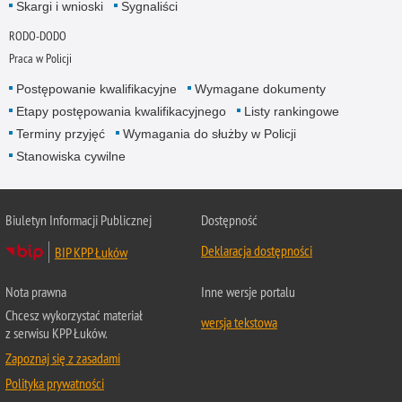
Skargi i wnioski
Sygnaliści
RODO-DODO
Praca w Policji
Postępowanie kwalifikacyjne
Wymagane dokumenty
Etapy postępowania kwalifikacyjnego
Listy rankingowe
Terminy przyjęć
Wymagania do służby w Policji
Stanowiska cywilne
Biuletyn Informacji Publicznej
Dostępność
Deklaracja dostępności
BIP KPP Łuków
Nota prawna
Inne wersje portalu
Chcesz wykorzystać materiał
wersja tekstowa
z serwisu KPP Łuków.
Zapoznaj się z zasadami
Polityka prywatności