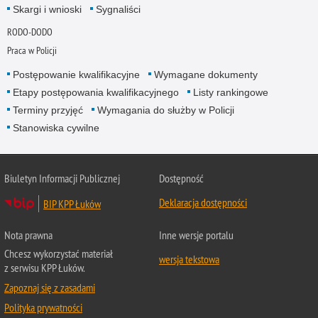
Skargi i wnioski
Sygnaliści
RODO-DODO
Praca w Policji
Postępowanie kwalifikacyjne
Wymagane dokumenty
Etapy postępowania kwalifikacyjnego
Listy rankingowe
Terminy przyjęć
Wymagania do służby w Policji
Stanowiska cywilne
Biuletyn Informacji Publicznej
Dostępność
Deklaracja dostępności
BIP KPP Łuków
Nota prawna
Inne wersje portalu
Chcesz wykorzystać materiał
wersja tekstowa
z serwisu KPP Łuków.
Zapoznaj się z zasadami
Polityka prywatności