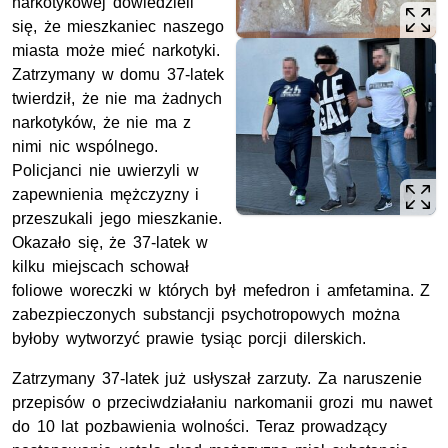
narkotykowej dowiedzieli
się, że mieszkaniec naszego
miasta może mieć narkotyki.
Zatrzymany w domu 37-latek
twierdził, że nie ma żadnych
narkotyków, że nie ma z
nimi nic wspólnego.
Policjanci nie uwierzyli w
zapewnienia mężczyzny i
przeszukali jego mieszkanie.
Okazało się, że 37-latek w
kilku miejscach schował
foliowe woreczki w których był mefedron i amfetamina. Z
zabezpieczonych substancji psychotropowych można
byłoby wytworzyć prawie tysiąc porcji dilerskich.
Zatrzymany 37-latek już usłyszał zarzuty. Za naruszenie
przepisów o przeciwdziałaniu narkomanii grozi mu nawet
do 10 lat pozbawienia wolności. Teraz prowadzący