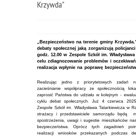
Krzywda"
„Bezpieczeństwo na terenie gminy Krzywda.” 
debaty społecznej jaką zorganizują policja
godz. 12.00 w Zespole Szkół im. Władysław
celu zdiagnozowanie problemów i oczekiwa
realizacja wpłynie na poprawę bezpieczeństw
Realizując jedno z priorytetowych zadań na
zacieśnianie współpracy ze społecznością loka
zaprosić Państwa do udziału w kolejnym - ewal
cyklu debat społecznych. Już 4 czerwca 202
Zespole Szkół im. Władysława Tatarkiewicza w R
strażacy i przedstawiciele samorządu będą m
spostrzeżenia, uwagi i sugestie mieszkańców na
bezpieczeństwa. Oprócz tych zagadnień poi
realizacji wniosków przekazanych podczas d