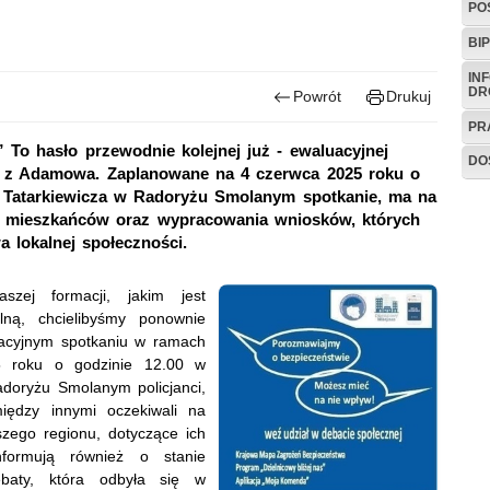
PO
BIP
IN
DR
Powrót
Drukuj
PR
To hasło przewodnie kolejnej już - ewaluacyjnej
DO
nci z Adamowa. Zaplanowane na 4 czerwca 2025 roku o
a Tatarkiewicza w Radoryżu Smolanym spotkanie, ma na
ń mieszkańców oraz wypracowania wniosków, których
a lokalnej społeczności.
szej formacji, jakim jest
lną, chcielibyśmy ponownie
uacyjnym spotkaniu w ramach
5 roku o godzinie 12.00 w
adoryżu Smolanym policjanci,
iędzy innymi oczekiwali na
szego regionu, dotyczące ich
nformują również o stanie
ebaty, która odbyła się w