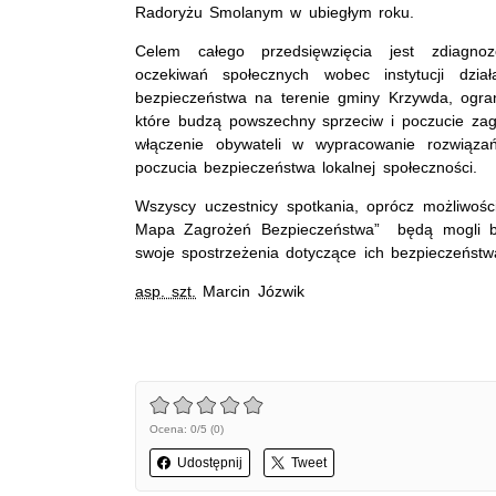
Radoryżu Smolanym w ubiegłym roku.
Celem całego przedsięwzięcia jest zdiagnoz
oczekiwań społecznych wobec instytucji dzia
bezpieczeństwa na terenie gminy Krzywda, ogran
które budzą powszechny sprzeciw i poczucie zag
włączenie obywateli w wypracowanie rozwiąza
poczucia bezpieczeństwa lokalnej społeczności.
Wszyscy uczestnicy spotkania, oprócz możliwoś
Mapa Zagrożeń Bezpieczeństwa” będą mogli be
swoje spostrzeżenia dotyczące ich bezpieczeństw
asp. szt.
Marcin Józwik
Ocena: 0/5 (0)
Udostępnij
Tweet