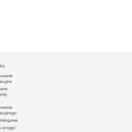
icji
owanie
kacyjne
ane
enty
owania
kacyjnego
rankingowe
y przyjęć