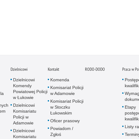
Dzielnicowi
Kontakt
RODO-DODO
Praca w Pol
Dzielnicowi
Komenda
Postęp
Komendy
kwalifi
Komisariat Policji
Powiatowej Policji
la
w Adamowie
Wymag
w Łukowie
dokum
Komisariat Policji
nych
Dzielnicowi
w Stoczku
Etapy
wem
Komisariatu
Łukowskim
postęp
Policji w
kwalifi
Oficer prasowy
Adamowie
Listy 
Powiadom /
Dzielnicowi
Zgłoś
Termin
Komisariatu