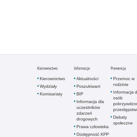
Kierownictwo
Informacje
Prewencja
Kierownictwo
Aktualności
Przemoc w
rodzinie
Wydziały
Poszukiwani
Informacja d
Komisariaty
BIP
osób
Informacja dla
pokrzywdzo
uczestników
przestępst
zdarzeń
Debaty
drogowych
społeczne
Prawa człowieka
Dostępność KPP