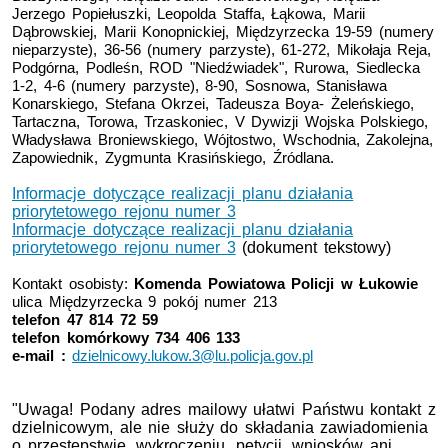
Jerzego Popiełuszki, Leopolda Staffa, Łąkowa, Marii
Dąbrowskiej, Marii Konopnickiej, Międzyrzecka 19-59 (numery
nieparzyste), 36-56 (numery parzyste), 61-272, Mikołaja Reja,
Podgórna, Podleśn,
ROD "Niedźwiadek",
Rurowa, Siedlecka
1-2, 4-6 (numery parzyste), 8-90, Sosnowa, Stanisława
Konarskiego, Stefana Okrzei, Tadeusza Boya- Żeleńskiego,
Tartaczna, Torowa, Trzaskoniec, V Dywizji Wojska Polskiego,
Władysława Broniewskiego, Wójtostwo, Wschodnia, Zakolejna,
Zapowiednik, Zygmunta Krasińskiego, Źródlana.
Informacje dotyczące realizacji planu działania
priorytetowego rejonu numer 3
Informacje dotyczące realizacji planu działania
priorytetowego rejonu numer 3
(dokument tekstowy)
Kontakt osobisty:
Komenda Powiatowa Policji w Łukowie
ulica Międzyrzecka 9 pokój numer 213
telefon
47 814 7
2 59
telefon komórkowy 734 406 133
e-mail :
dzielnicowy.lukow.3@lu.policja.gov.pl
"Uwaga! Podany adres mailowy ułatwi Państwu kontakt z
dzielnicowym, ale nie służy do składania zawiadomienia
o przestępstwie, wykroczeniu, petycji, wniosków ani