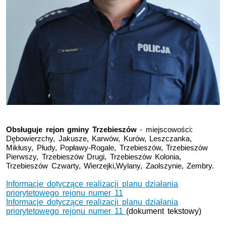
Obsługuje rejon gminy Trzebieszów
- miejscowości:
Dębowierzchy, Jakusze, Karwów, Kurów, Leszczanka,
Mikłusy, Płudy, Popławy-Rogale, Trzebieszów, Trzebieszów
Pierwszy, Trzebieszów Drugi, Trzebieszów Kolonia,
Trzebieszów Czwarty, Wierzejki,Wylany, Zaolszynie, Zembry.
Informacje dotyczące realizacji planu działania
priorytetowego rejonu numer 11
Informacje dotyczące realizacji planu działania
priorytetowego rejonu numer 11
(dokument tekstowy)