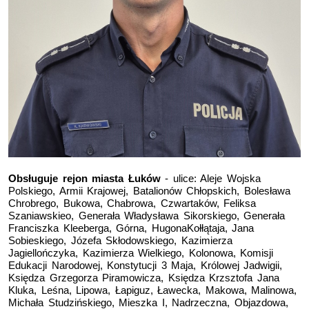
Obsługuje rejon miasta Łuków
- ulice: Aleje Wojska
Polskiego, Armii Krajowej, Batalionów Chłopskich, Bolesława
Chrobrego, Bukowa, Chabrowa, Czwartaków, Feliksa
Szaniawskieo, Generała Władysława Sikorskiego, Generała
Franciszka Kleeberga, Górna, HugonaKołłątaja, Jana
Sobieskiego, Józefa Skłodowskiego, Kazimierza
Jagiellończyka, Kazimierza Wielkiego, Kolonowa, Komisji
Edukacji Narodowej, Konstytucji 3 Maja, Królowej Jadwigii,
Księdza Grzegorza Piramowicza, Księdza Krzsztofa Jana
Kluka, Leśna, Lipowa, Łapiguz, Ławecka, Makowa, Malinowa,
Michała Studzińskiego, Mieszka I, Nadrzeczna, Objazdowa,