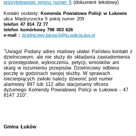
priorytetowego rejonu numer 6
(dokument tekstowy)
Kontakt osobisty:
Komenda Powiatowa Policji w Łukowie
ulica Międzyrzecka 9 pokój numer 209
telefon 47 814 72 77
telefon komórkowy 798 003 626
e-mail :
dzielnicowy.lukow.6@lu.policja.gov.pl
"Uwaga! Podany adres mailowy ułatwi Państwu kontakt z
dzielnicowym, ale nie służy do składania zawiadomienia
o przestępstwie, wykroczeniu, petycji, wniosków ani
skarg w rozumieniu przepisów. Dzielnicowy odbiera
pocztę w godzinach swojej służby. W sprawach
niecierpiących zwłoki należy dzwonić pod numer
alarmowy 997 lub 112 albo stacjonarny oficera
dyżurnego Komendy Powiatowej Policji w Łukowie - 47
8147 210".
Gmina Łuków