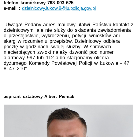
telefon komórkowy 798 003 625
e-mail :
dzielnicowy.lukow.8@lu.policja.gov.pl
"Uwaga! Podany adres mailowy ułatwi Państwu kontakt z
dzielnicowym, ale nie służy do składania zawiadomienia
o przestępstwie, wykroczeniu, petycji, wniosków ani
skarg w rozumieniu przepisów. Dzielnicowy odbiera
pocztę w godzinach swojej służby. W sprawach
niecierpiących zwłoki należy dzwonić pod numer
alarmowy 997 lub 112 albo stacjonarny oficera
dyżurnego Komendy Powiatowej Policji w Łukowie - 47
8147 210".
aspirant sztabowy Albert Pieniak