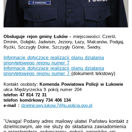
Obsługuje rejon gminy Łuków -
miejscowości:
Czerśl,
Dminin, Gołąbki, Jadwisin, Jeziory, Łazy, Malcanów, Podgaj,
Ryżki, Szczygły Dolne, Szczygły Górne, Świdry.
Informacje dotyczące realizacji planu działania
priorytetowego rejonu numer 7
Informacje dotyczące realizacji planu działania
priorytetowego rejonu numer 7
(dokument tekstowy)
Kontakt osobisty:
Komenda Powiatowa Policji w Łukowie
ulica Międzyrzecka 9 pokój numer 204
telefon 47 814 72 31
telefon komórkowy 734 406 134
e-mail :
dzielnicowy.lukow.7@lu.policja.gov.pl
"Uwaga! Podany adres mailowy ułatwi Państwu kontakt z
dzielnicowym, ale nie służy do składania zawiadomienia
o przestępstwie, wykroczeniu, petycji, wniosków ani