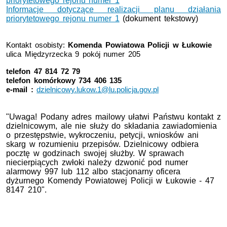
priorytetowego rejonu numer 1
Informacje dotyczące realizacji planu działania
priorytetowego rejonu numer 1
(dokument tekstowy)
Kontakt osobisty:
Komenda Powiatowa Policji w Łukowie
ulica Międzyrzecka 9 pokój numer 205
telefon 47 814 72 79
telefon komórkowy 734 406 135
e-mail :
dzielnicowy.lukow.1@lu.policja.gov.pl
"Uwaga! Podany adres mailowy ułatwi Państwu kontakt z
dzielnicowym, ale nie służy do składania zawiadomienia
o przestępstwie, wykroczeniu, petycji, wniosków ani
skarg w rozumieniu przepisów. Dzielnicowy odbiera
pocztę w godzinach swojej służby. W sprawach
niecierpiących zwłoki należy dzwonić pod numer
alarmowy 997 lub 112 albo stacjonarny oficera
dyżurnego Komendy Powiatowej Policji w Łukowie - 47
8147 210".