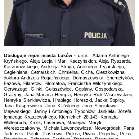
Obsługuje rejon miasta Łuków
- ulice:
Adama Antoniego
Kryńskiego, Aleja Lecja i Marii Kaczyńskich, Aleja Ryszarda
Kaczorowskiego, Andrzeja Struga, Antoniego Tryjarskiego,
Cegielniana, Cetnarskich, Chmielna, Cicha, Cieszkowizna,
doktora Andrzeja Rogalińskiego, Domaszewska, Energetyków,
Fazowa, Filaretów, Filomatów, Franciszka Wilczyńskiego,
Gerwazego, Glinki, Gołaszówiec, Goplany, Gospodarska,
Grażyny, Jana Mariana Hempla, Henryka Rick-Wiśniewskieo,
Henryka Sienkiewicza, Hrabiego Horeszki, Jacka Soplicy,
Jana Kasprowicza, Jana Kilińskiego, Jana Stanisława
Majewskiego, Janiny i Antoniego Tryboniów, Jankiela, Józefa
Ignacego Kraszewskiego, Kiernickich 28-143, Konrada
Wallenroda, Królik, Laserowa, Madejów, Maryli
Wereszczakówny, Michała Lewoncewicza, Nowogródek, Pana
Tadeusza, Patoki, Piaskowa, Piękna, Piwna, Pogodna, Polna,