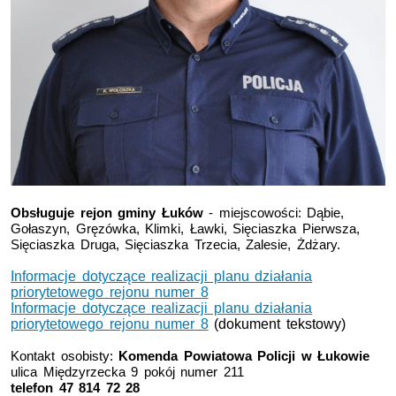
Obsługuje rejon gminy Łuków
- miejscowości:
Dąbie,
Gołaszyn, Gręzówka, Klimki, Ławki, Sięciaszka Pierwsza,
Sięciaszka Druga, Sięciaszka Trzecia, Zalesie, Żdżary.
Informacje dotyczące realizacji planu działania
priorytetowego rejonu numer 8
Informacje dotyczące realizacji planu działania
priorytetowego rejonu numer 8
(dokument tekstowy)
Kontakt osobisty:
Komenda Powiatowa Policji w Łukowie
ulica Międzyrzecka 9 pokój numer 211
telefon 47 814 72 28