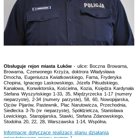
Obsługuje rejon miasta Łuków
-
ulice: Boczna Browarna,
Browarna, Czerwonego Krzyża, doktrora Władysława
Dmocha, Eugeniusza Kwiatkowskiego, Farna, Fryderyka
Chopina, Ignacego Laskowskiego, Józefa Piłsudskiego,
Kanałowa, Konwiktorska, Kościelna, Kozia, Księdza Kardynała
Stefana Wyszyńskiego 1-33, 35, Międzyrzecka 1-17 (numery
nieparzyste), 2-34 (numery parzyste), 58, 60, Nowopijarska,
Ojców Pijarów, Pastewnik, Plac Narutowicza, Przechodnia,
Siedlecka 3-7b (nr nieparzyste), Spółdzielcza, Stanisława
Lewickiego, Staropijarska, Stawki, Stefana Zdanowskiego,
Stodolna 20, 22, 28, Warszawska 1-14, Wspólna.
Informacje dotyczące realizacji planu działania