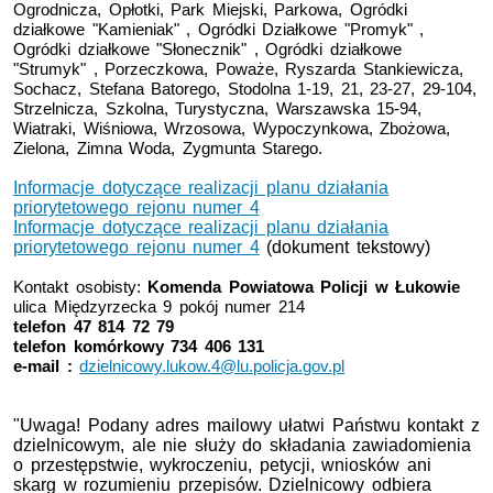
Ogrodnicza, Opłotki, Park Miejski, Parkowa, Ogródki
działkowe "Kamieniak" , Ogródki Działkowe "Promyk" ,
Ogródki działkowe "Słonecznik" , Ogródki działkowe
"Strumyk" , Porzeczkowa, Poważe, Ryszarda Stankiewicza,
Sochacz, Stefana Batorego, Stodolna 1-19, 21, 23-27, 29-104,
Strzelnicza, Szkolna, Turystyczna, Warszawska 15-94,
Wiatraki, Wiśniowa, Wrzosowa, Wypoczynkowa, Zbożowa,
Zielona, Zimna Woda, Zygmunta Starego.
Informacje dotyczące realizacji planu działania
priorytetowego rejonu numer 4
Informacje dotyczące realizacji planu działania
priorytetowego rejonu numer 4
(dokument tekstowy)
Kontakt osobisty:
Komenda Powiatowa Policji w Łukowie
ulica Międzyrzecka 9 pokój numer 214
telefon 47 814 72 79
telefon komórkowy 734 406 131
e-mail :
dzielnicowy.lukow.4@lu.policja.gov.pl
"Uwaga! Podany adres mailowy ułatwi Państwu kontakt z
dzielnicowym, ale nie służy do składania zawiadomienia
o przestępstwie, wykroczeniu, petycji, wniosków ani
skarg w rozumieniu przepisów. Dzielnicowy odbiera