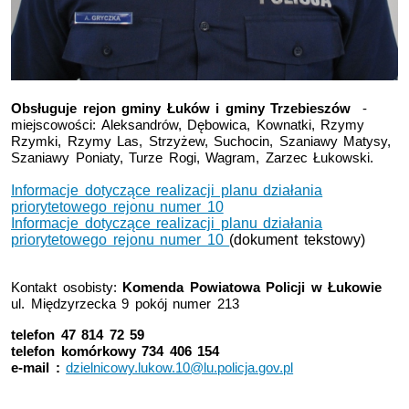
Obsługuje rejon gminy Łuków i gminy Trzebieszów
-
miejscowości:
Aleksandrów, Dębowica, Kownatki, Rzymy
Rzymki, Rzymy Las, Strzyżew, Suchocin, Szaniawy Matysy,
Szaniawy Poniaty, Turze Rogi, Wagram, Zarzec Łukowski.
Informacje dotyczące realizacji planu działania
priorytetowego rejonu numer 10
Informacje dotyczące realizacji planu działania
priorytetowego rejonu numer 10
(dokument tekstowy)
Kontakt osobisty:
Komenda Powiatowa Policji w Łukowie
ul. Międzyrzecka 9 pokój numer 213
telefon 47 814 72 59
telefon komórkowy 734 406 154
e-mail :
dzielnicowy.lukow.10@lu.policja.gov.pl